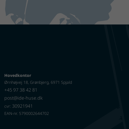
Hovedkontor
Ørnhøjvej 18, Grønbjerg, 6971 Spjald
+45 97 38 42 81
post@ide-huse.dk
30921941
cvr:
EAN-nr. 5790002644702