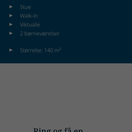
Stue
Walk-in
Viktualie
2 børneværelser
Størrelse: 140 m²
Ring og få en