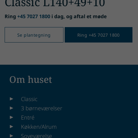
Classic L140+49+10
Ring
+45 7027 1800
i dag, og aftal et møde
Se plantegning
Ring +45 7027 1800
Om huset
Classic
3 børneværelser
Entré
Køkken/Alrum
Soveværelse