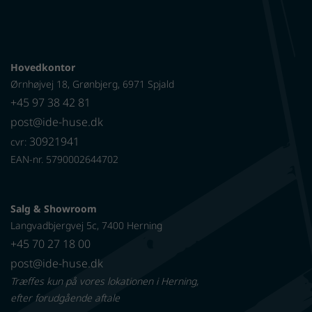
Hovedkontor
Ørnhøjvej 18, Grønbjerg, 6971 Spjald
+45 97 38 42 81
post@ide-huse.dk
30921941
cvr:
EAN-nr. 5790002644702
Salg & Showroom
Langvadbjergvej 5c, 7400 Herning
+45 70 27 18 00
post@ide-huse.dk
Træffes kun på vores lokationen i Herning,
efter forudgående aftale