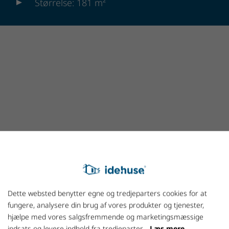
Størrelse: 181 m²
Ring og få en
snak med Holger
Dette websted benytter egne og tredjeparters cookies for at
fungere, analysere din brug af vores produkter og tjenester,
+45 7027 1800
hjælpe med vores salgsfremmende og marketingsmæssige
indsats og levere indhold fra tredjeparter.
Læs mere