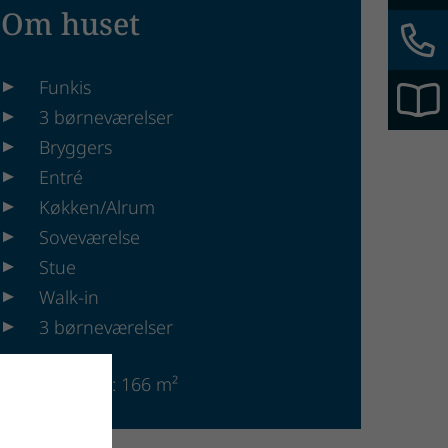
Om huset
Funkis
3 børneværelser
Bryggers
Entré
Køkken/Alrum
Soveværelse
Stue
Walk-in
3 børneværelser
Størrelse: 166 m²