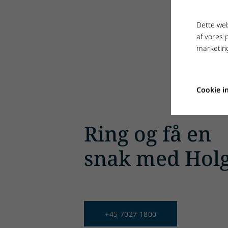
Dette web
af vores 
marketing
Cookie in
Ring og få en
snak med Hol
+45 7027 1800