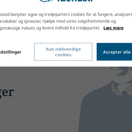
sted benytter egne og tredjeparters cookies for at fungere, analyser
produkter og tjenester, hjælpe med vores salgsfremmende og
smæssige indsats og levere indhold fra tredjeparter.
Læs mere
Kun nødvendige
dstillinger
Accepter alle
cookies
ger