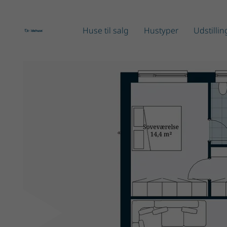
Huse til salg
Hustyper
Udstilli