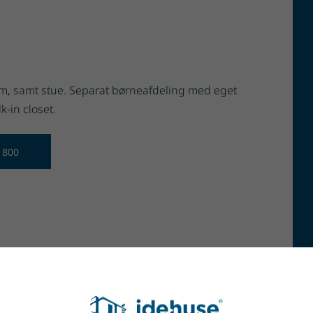
rum, samt stue. Separat børneafdeling med eget
-in closet.
 1800