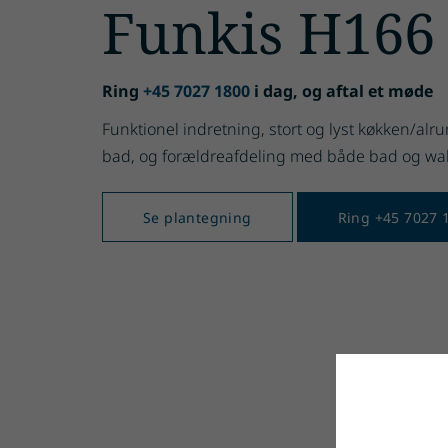
Funkis H166
Ring
+45 7027 1800
i dag, og aftal et møde
Funktionel indretning, stort og lyst køkken/al
bad, og forældreafdeling med både bad og walk
Se plantegning
Ring +45 7027