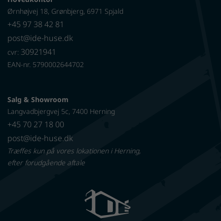
Ørnhøjvej 18, Grønbjerg, 6971 Spjald
+45 97 38 42 81
post@ide-huse.dk
30921941
cvr:
EAN-nr. 5790002644702
Salg & Showroom
Langvadbjergvej 5c, 7400 Herning
+45 70 27 18 00
post@ide-huse.dk
Træffes kun på vores lokationen i Herning,
efter forudgående aftale