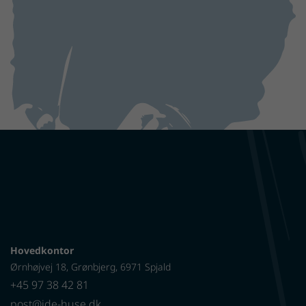
Hovedkontor
Ørnhøjvej 18, Grønbjerg, 6971 Spjald
+45 97 38 42 81
post@ide-huse.dk