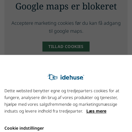
Google maps er blokeret
Acceptere marketing cookies før du kan få adgang
til google maps.
TILLAD COOKIES
LÆS MERE OM COOKIES
Dette websted benytter egne og tredjeparters cookies for at
fungere, analysere din brug af vores produkter og tjenester,
Mariedalen, Silkeborg
hjælpe med vores salgsfremmende og marketingsmæssige
indsats og levere indhold fra tredjeparter.
Læs mere
Ny unik udstykning i Sejling - kun 5 km fra Silkeborg C
Cookie indstillinger