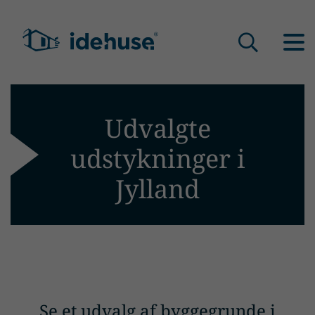
Udvalgte
udstykninger i
Jylland
Se et udvalg af byggegrunde i