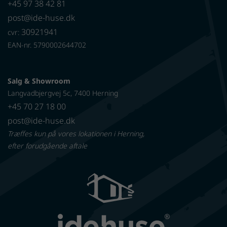
+45 97 38 42 81
post@ide-huse.dk
30921941
cvr:
EAN-nr. 5790002644702
Salg & Showroom
Langvadbjergvej 5c, 7400 Herning
+45 70 27 18 00
post@ide-huse.dk
Træffes kun på vores lokationen i Herning,
efter forudgående aftale