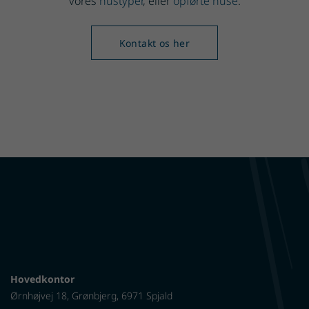
vores
hustyper
, eller
opførte huse
.
Kontakt os her
Hovedkontor
Ørnhøjvej 18, Grønbjerg, 6971 Spjald