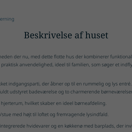
Herning
Beskrivelse af huset
gheden der nu, med dette flotte hus der kombinerer funktiona
raktisk anvendelighed, ideel til familien, som søger et indfly
indgangsparti, der åbner op til en rummelig og lys entré. F
 fuldt udstyret badeværelse og to charmerende børneværelser
 hjerterum, hvilket skaber en ideel børneafdeling.
tue med højt til loftet og fremragende lysindfald.
ntegrerede hvidevarer og en køkkenø med barplads, der inviter