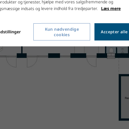
produkter og tjenester, hjælpe med vores salgsfremmende og
smæssige indsats og levere indhold fra tredjeparter.
Læs mere
Kun nødvendige
dstillinger
Accepter alle
cookies