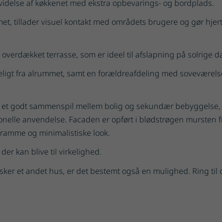
videlse af køkkenet med ekstra opbevarings- og bordplads.
et, tillader visuel kontakt med områdets brugere og gør hjer
overdækket terrasse, som er ideel til afslapning på solrige d
ligt fra alrummet, samt en forældreafdeling med soveværelse
 og et godt sammenspil mellem bolig og sekundær bebyggelse, 
tionelle anvendelse. Facaden er opført i blødstrøgen mursten 
tramme og minimalistiske look.
er kan blive til virkelighed.
sker et andet hus, er det bestemt også en mulighed. Ring til 