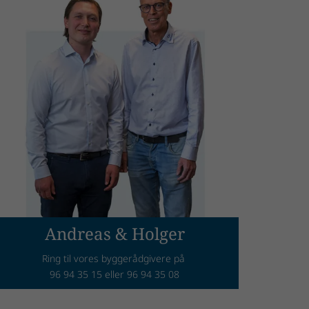
Andreas & Holger
Ring til vores byggerådgivere på
96 94 35 15 eller 96 94 35 08