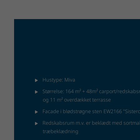
Hustype: Miva
Størrelse: 164 m² + 48m² carport/redskabs
og 11 m² overdækket terrasse
Facade i blødstrøgne sten EW2166 "Sister
Redskabsrum m.v. er beklædt med sortmal
træbeklædning