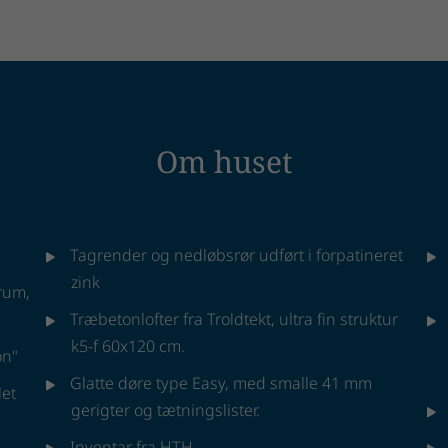
Om huset
Tagrender og nedløbsrør udført i forpatineret
zink
rum,
Træbetonlofter fra Troldtekt, ultra fin struktur
k5-f 60x120 cm.
on"
Glatte døre type Easy, med smalle 41 mm
et
gerigter og tætningslister.
Inventar fra HTH