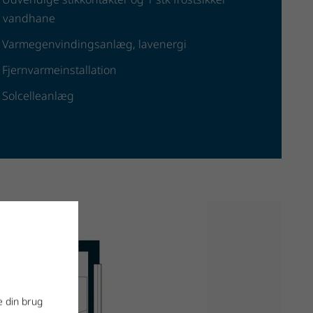
vandhane
Varmegenvindingsanlæg, lavenergi
Fjernvarmeinstallation
Solcelleanlæg
e din brug