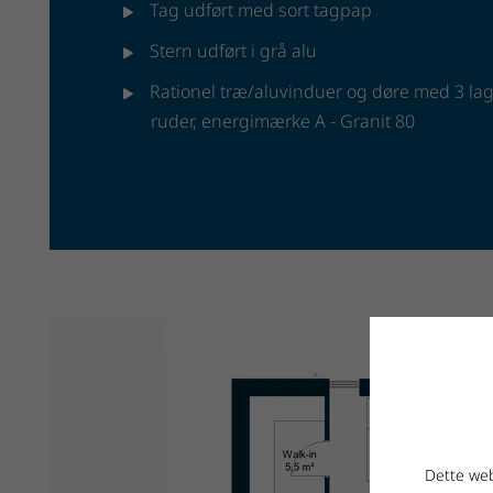
Tag udført med sort tagpap
Stern udført i grå alu
Rationel træ/aluvinduer og døre med 3 la
ruder, energimærke A - Granit 80
Dette web