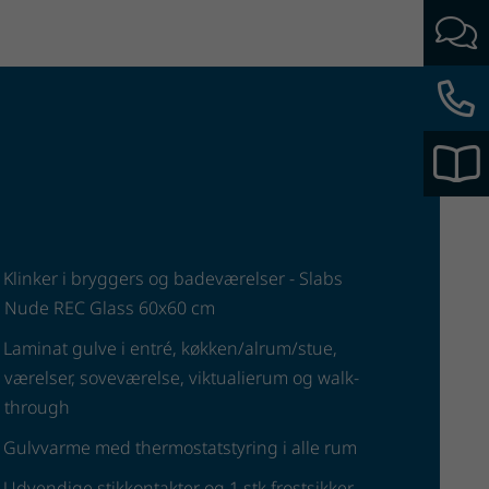
Klinker i bryggers og badeværelser - Slabs
Nude REC Glass 60x60 cm
Laminat gulve i entré, køkken/alrum/stue,
værelser, soveværelse, viktualierum og walk-
through
Gulvvarme med thermostatstyring i alle rum
Udvendige stikkontakter og 1 stk frostsikker