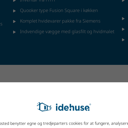
Quooker type Fusion Square i køkken
Komplet hvidevarer pakke fra Siemens
gs
Indvendige vægge med glasfilt og hvidmalet
sted benytter egne og tredjeparters cookies for at fungere, analyser