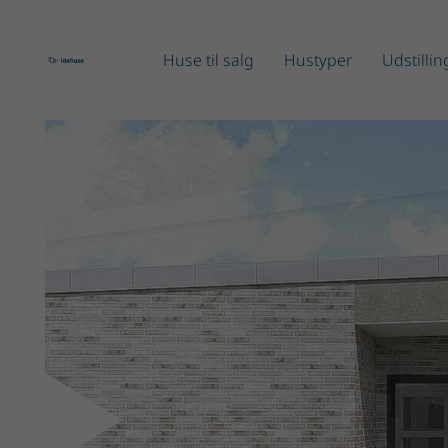
Huse til salg
Hustyper
Udstilli