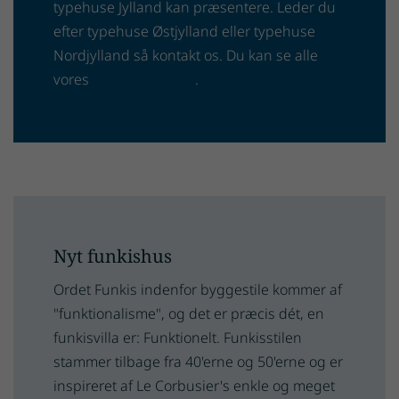
typehuse Jylland kan præsentere. Leder du
efter typehuse Østjylland eller typehuse
Nordjylland så kontakt os. Du kan se alle
vores
huse til salg her
.
Nyt funkishus
Ordet Funkis indenfor byggestile kommer af
"funktionalisme", og det er præcis dét, en
funkisvilla er: Funktionelt. Funkisstilen
stammer tilbage fra 40'erne og 50'erne og er
inspireret af Le Corbusier's enkle og meget