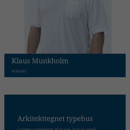
Klaus Munkholm
Arkitekt
Arkitekttegnet typehus
I vores sortiment af huse, har vi også