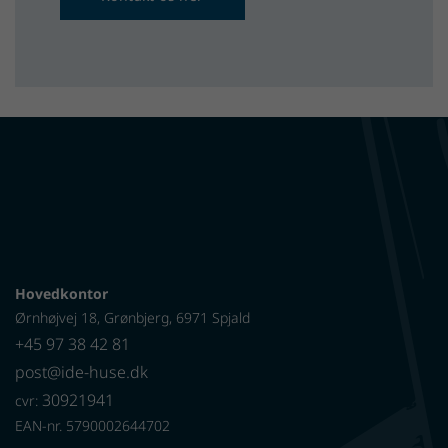
Hovedkontor
Ørnhøjvej 18, Grønbjerg, 6971 Spjald
+45 97 38 42 81
post@ide-huse.dk
30921941
cvr:
EAN-nr. 5790002644702