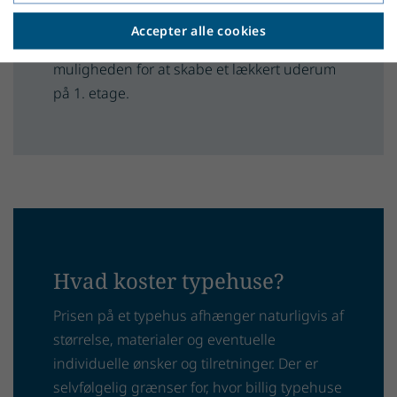
ikke blot skal nyde den smukke udsigt
Accepter alle cookies
gennem vinduerne, men at du også har
muligheden for at skabe et lækkert uderum
på 1. etage.
Hvad koster typehuse?
Prisen på et typehus afhænger naturligvis af
størrelse, materialer og eventuelle
individuelle ønsker og tilretninger. Der er
selvfølgelig grænser for, hvor billig typehuse