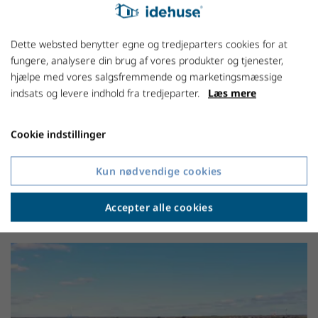
4 km fra Herning Centrum
1,0 km til Indkøbsmuligheder
Dette websted benytter egne og tredjeparters cookies for at
2,5 km til Motorvejen, med forbindelse til
fungere, analysere din brug af vores produkter og tjenester,
både Århus, Vejle og Holstebro.
hjælpe med vores salgsfremmende og marketingsmæssige
indsats og levere indhold fra tredjeparter.
Læs mere
3,5 km til Jyske Bank BOXEN
3 km til det nye Super Sygehus i Gødstrup
Cookie indstillinger
(med motorvejsforbindelse)
Kun nødvendige cookies
Accepter alle cookies