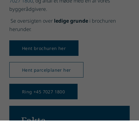
7027 1800
, og aftal et møde med en af vores
byggerådgivere.
Se oversigten over
ledige grunde
i brochuren
herunder.
Hent brochuren her
Hent parcelplaner her
Ring +45 7027 1800
Fakta
402 m² - 989 m²