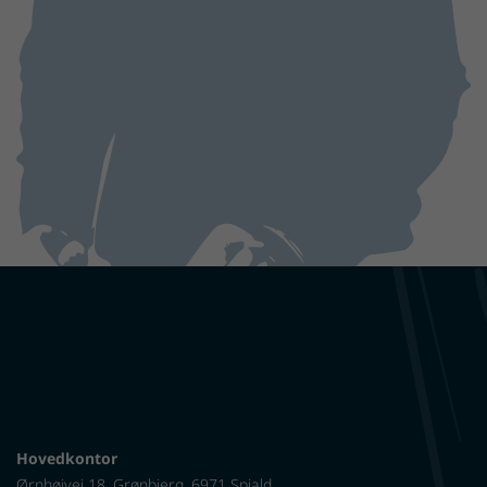
Hovedkontor
Ørnhøjvej 18, Grønbjerg, 6971 Spjald