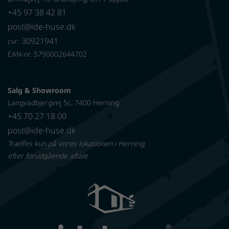
+45 97 38 42 81
post@ide-huse.dk
30921941
cvr:
EAN-nr. 5790002644702
Salg & Showroom
Langvadbjergvej 5c, 7400 Herning
+45 70 27 18 00
post@ide-huse.dk
Træffes kun på vores lokationen i Herning,
efter forudgående aftale