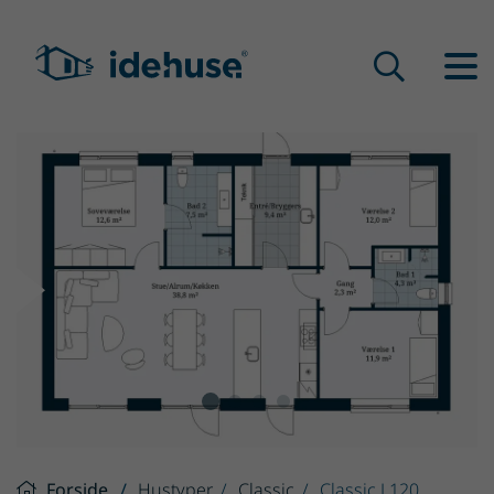
Forside
Hustyper
Classic
Classic L120