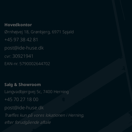
Hovedkontor
Ørnhøjvej 18, Grønbjerg, 6971 Spjald
+45 97 38 42 81
post@ide-huse.dk
30921941
cvr:
EAN-nr. 5790002644702
Salg & Showroom
Langvadbjergvej 5c, 7400 Herning
+45 70 27 18 00
post@ide-huse.dk
Træffes kun på vores lokationen i Herning,
efter forudgående aftale