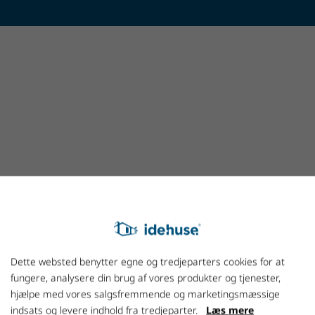
Ring og få en
snak med Holger
Dette websted benytter egne og tredjeparters cookies for at
fungere, analysere din brug af vores produkter og tjenester,
+45 7027 1800
hjælpe med vores salgsfremmende og marketingsmæssige
indsats og levere indhold fra tredjeparter.
Læs mere