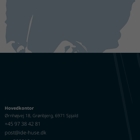
Hovedkontor
Ørnhøjvej 18, Grønbjerg, 6971 Spjald
+45 97 38 42 81
post@ide-huse.dk